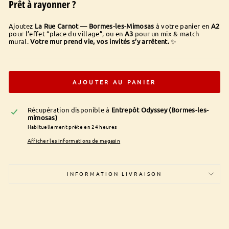
Prêt à rayonner ?
Ajoutez
La Rue Carnot — Bormes-les-Mimosas
à votre panier en
A2
pour l’effet “place du village”, ou en
A3
pour un mix & match
mural.
Votre mur prend vie, vos invités s’y arrêtent.
✨
AJOUTER AU PANIER
Récupération disponible à
Entrepôt Odyssey (Bormes-les-
mimosas)
Habituellement prête en 24 heures
Afficher les informations de magasin
INFORMATION LIVRAISON