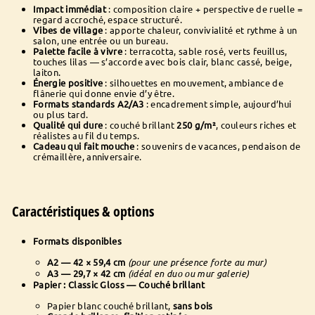
Impact immédiat
: composition claire + perspective de ruelle =
regard accroché, espace structuré.
Vibes de village
: apporte chaleur, convivialité et rythme à un
salon, une entrée ou un bureau.
Palette facile à vivre
: terracotta, sable rosé, verts feuillus,
touches lilas — s’accorde avec bois clair, blanc cassé, beige,
laiton.
Énergie positive
: silhouettes en mouvement, ambiance de
flânerie qui donne envie d’y être.
Formats standards A2/A3
: encadrement simple, aujourd’hui
ou plus tard.
Qualité qui dure
: couché brillant
250 g/m²
, couleurs riches et
réalistes au fil du temps.
Cadeau qui fait mouche
: souvenirs de vacances, pendaison de
crémaillère, anniversaire.
Caractéristiques & options
Formats disponibles
A2 — 42 × 59,4 cm
(pour une présence forte au mur)
A3 — 29,7 × 42 cm
(idéal en duo ou mur galerie)
Papier : Classic Gloss — Couché brillant
Papier blanc couché brillant,
sans bois