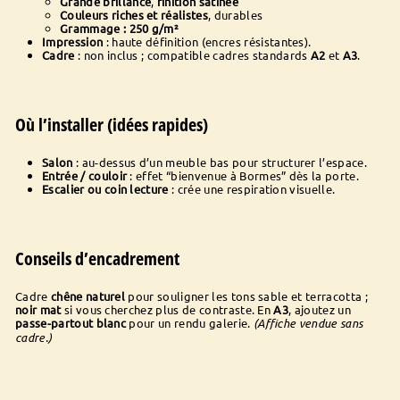
Grande brillance
,
finition satinée
Couleurs riches et réalistes
, durables
Grammage : 250 g/m²
Impression
: haute définition (encres résistantes).
Cadre
: non inclus ; compatible cadres standards
A2
et
A3
.
Où l’installer (idées rapides)
Salon
: au-dessus d’un meuble bas pour structurer l’espace.
Entrée / couloir
: effet “bienvenue à Bormes” dès la porte.
Escalier ou coin lecture
: crée une respiration visuelle.
Conseils d’encadrement
Cadre
chêne naturel
pour souligner les tons sable et terracotta ;
noir mat
si vous cherchez plus de contraste. En
A3
, ajoutez un
passe-partout blanc
pour un rendu galerie.
(Affiche vendue sans
cadre.)